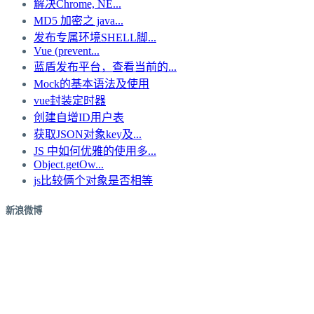
解决Chrome, NE...
MD5 加密之 java...
发布专属环境SHELL脚...
Vue (prevent...
蓝盾发布平台，查看当前的...
Mock的基本语法及使用
vue封装定时器
创建自增ID用户表
获取JSON对象key及...
JS 中如何优雅的使用多...
Object.getOw...
js比较俩个对象是否相等
新浪微博