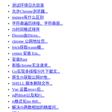
测试环境日志目录
允许Chrome浏览器...
jpgjpeg有什么区别
字符串遍历拼接、字符串局...
JS时间格式排序
Dioxus由Dioxu...
chrome 公网地址页...
fetch获取wasm模...
centos 安装 Em...
安装Rust
新版chrome无法请求...
Go实现多线程分片下载文...
原生JS获取公网IP地...
SHELL 脚本删除文件...
Vue 设置proxy后...
js的Blob以及和Fi...
js格式化iso 860...
解决JS两数相加的精度问...