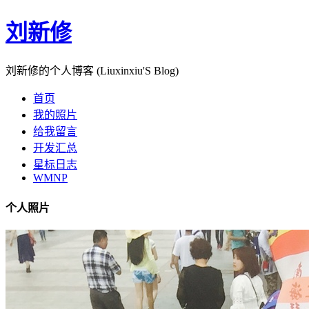
刘新修
刘新修的个人博客 (Liuxinxiu'S Blog)
首页
我的照片
给我留言
开发汇总
星标日志
WMNP
个人照片