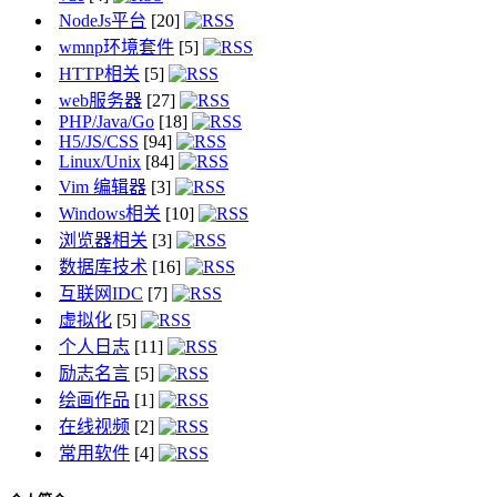
NodeJs平台
[20]
wmnp环境套件
[5]
HTTP相关
[5]
web服务器
[27]
PHP/Java/Go
[18]
H5/JS/CSS
[94]
Linux/Unix
[84]
Vim 编辑器
[3]
Windows相关
[10]
浏览器相关
[3]
数据库技术
[16]
互联网IDC
[7]
虚拟化
[5]
个人日志
[11]
励志名言
[5]
绘画作品
[1]
在线视频
[2]
常用软件
[4]