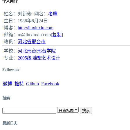
个人简介
·
姓名：刘新修
·
网名：
老鹰
·
生日：1986年6月24日
·
博客：
http://liuxinxiu.com
·
邮箱：
m@liuxinxiu.com
[
复制
]
·
籍贯：
河北省邢台市
·
学校：
河北邢台
|
邢台学院
·
专业：
2005级|雕塑艺术设计
Follow me
微博
推特
Github
Facebook
搜索
最新日志