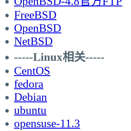
OpenBSD-4.8官方FTP
FreeBSD
OpenBSD
NetBSD
-----Linux相关-----
CentOS
fedora
Debian
ubuntu
opensuse-11.3