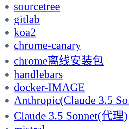
sourcetree
gitlab
koa2
chrome-canary
chrome离线安装包
handlebars
docker-IMAGE
Anthropic(Claude 3.5 So
Claude 3.5 Sonnet(代理)