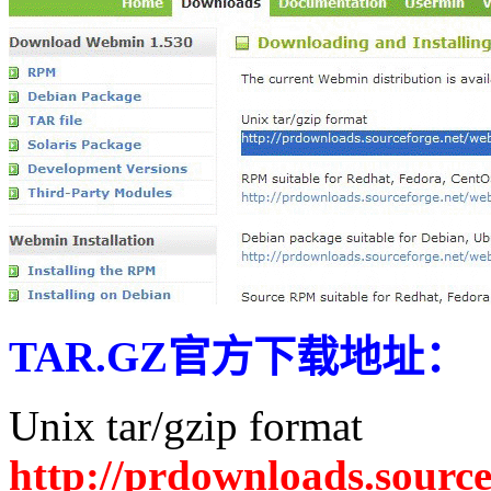
TAR.GZ官方下载地址：
Unix tar/gzip format
http://prdownloads.sourc