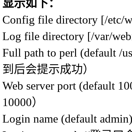
显示如下：
Config file directory [
Log file directory [/va
Full path to perl (defaul
到后会提示成功）
Web server port (defau
10000）
Login name (default a