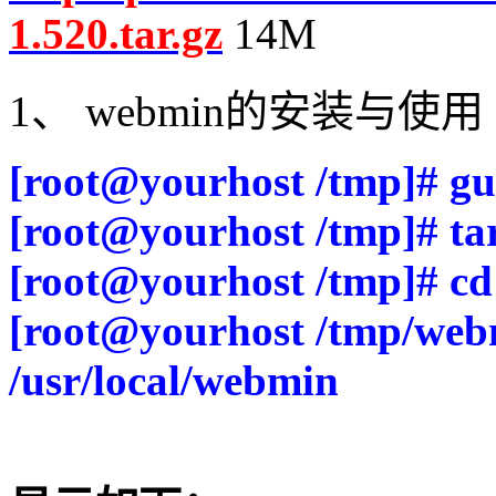
1.520.tar.gz
14M
1、 webmin的安装与使用
[root@yourhost /tmp]# gu
[root@yourhost /tmp]# ta
[root@yourhost /tmp]# c
[root@yourhost /tmp/webm
/usr/local/webmin